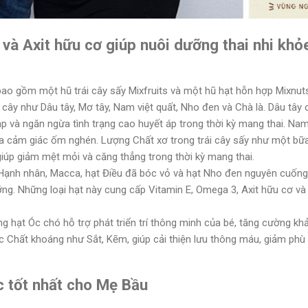
à Axit hữu cơ giúp nuôi dưỡng thai nhi khỏe
o gồm một hũ trái cây sấy Mixfruits và một hũ hạt hỗn hợp Mixnut
 cây như Dâu tây, Mơ tây, Nam việt quất, Nho đen và Chà là. Dâu tây 
áp và ngăn ngừa tình trạng cao huyết áp trong thời kỳ mang thai. Nam 
 cảm giác ốm nghén. Lượng Chất xơ trong trái cây sấy như một bữa 
giúp giảm mệt mỏi và căng thẳng trong thời kỳ mang thai.
ạnh nhân, Macca, hạt Điều đã bóc vỏ và hạt Nho đen nguyên cuống
ng. Những loại hạt này cung cấp Vitamin E, Omega 3, Axit hữu cơ và
ng hạt Óc chó hỗ trợ phát triển trí thông minh của bé, tăng cường khả
c Chất khoáng như Sắt, Kẽm, giúp cải thiện lưu thông máu, giảm phù
 tốt nhất cho Mẹ Bầu