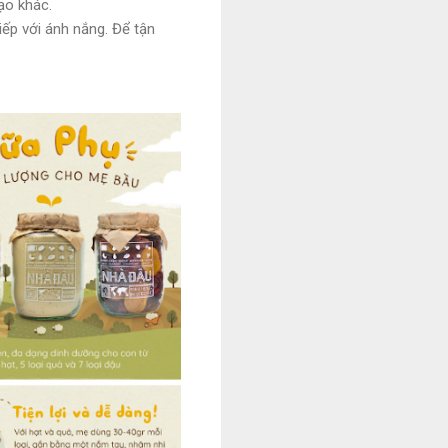
ạo khác.
iếp với ánh nắng. Để tận