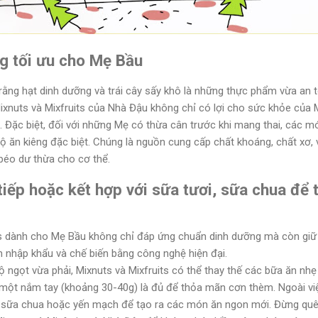
 tối ưu cho Mẹ Bầu
 rằng hạt dinh dưỡng và trái cây sấy khô là những thực phẩm vừa a
ixnuts và Mixfruits của Nhà Đậu không chỉ có lợi cho sức khỏe của 
. Đặc biệt, đối với những Mẹ có thừa cân trước khi mang thai, các m
ộ ăn kiêng đặc biệt. Chúng là nguồn cung cấp chất khoáng, chất xơ, v
 béo dư thừa cho cơ thể.
tiếp hoặc kết hợp với sữa tươi, sữa chua để 
s dành cho Mẹ Bầu không chỉ đáp ứng chuẩn dinh dưỡng mà còn giữ 
h nhập khẩu và chế biến bằng công nghệ hiện đại.
 ngọt vừa phải, Mixnuts và Mixfruits có thể thay thế các bữa ăn nhẹ
 một nắm tay (khoảng 30-40g) là đủ để thỏa mãn cơn thèm. Ngoài việ
i, sữa chua hoặc yến mạch để tạo ra các món ăn ngon mới. Đừng qu