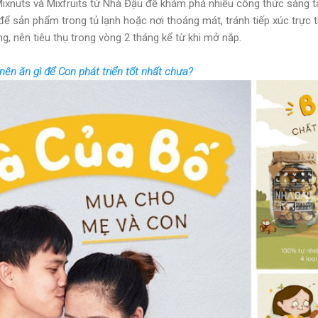
xnuts và Mixfruits từ Nhà Đậu để khám phá nhiều công thức sáng t
 sản phẩm trong tủ lạnh hoặc nơi thoáng mát, tránh tiếp xúc trực t
g, nên tiêu thụ trong vòng 2 tháng kể từ khi mở nắp.
nên ăn gì để Con phát triển tốt nhất chưa?