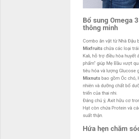
Bổ sung Omega 3 v
thông minh
Combo ăn vặt từ Nhà Đậu ba
Mixfruits
chứa các loại trái
Kali, hỗ trợ điều hòa huyết 
phẩm" giúp Mẹ Bầu vượt qua
tiêu hóa và lượng Glucose 
Mixnuts
bao gồm Óc chó, H
nhiên và dưỡng chất bổ dưỡ
triển của thai nhi.
Đáng chú ý, Axit hữu cơ tro
Hạt còn chứa Protein và cá
suất thận.
Hứa hẹn chăm sóc